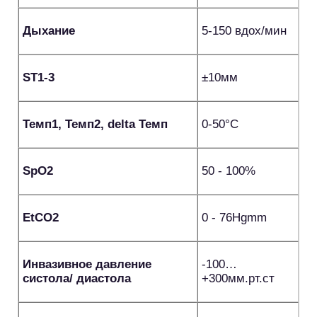
Дыхание
5-150 вдох/мин
SТ1-3
±10мм
Темп1, Темп2, delta Темп
0-50°С
SpO2
50 - 100%
EtCO2
0 - 76Hgmm
Инвазивное давление
-100…
систола/ диастола
+300мм.рт.ст