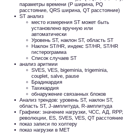
параметры времени (P ширина, PQ
расстояние, QRS ширина, QT расстояние)
ST анализ
место измерения ST может быть
установлено вручную или
автоматически
Уровень ST, наклон ST, область ST
Наклон ST/HR, индекс ST/HR, ST/HR
гистерограмма
Список случаев ST
анализ аритмии
SVES, VES, bigeminia, trigeminia,
couplet, salve, pause
Брадикардия
Тахикардия
обнаружение связанных блоков
Анализ трендов: уровень ST, наклон ST,
область ST, J-амплитуда, R-амплитуда
Графики: значение нагрузки, ЧСС, АД, RPP,
революции, ES, SVES, VES, QT расстояние
показ записи по холтеру
показ нагрузки в MET