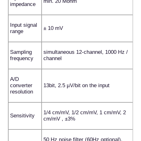
min. 20 Mohm
impedance
Input signal
± 10 mV
range
Sampling
simultaneous 12-channel, 1000 Hz /
frequency
channel
A/D
converter
13bit, 2.5 µV/bit on the input
resolution
1/4 cm/mV, 1/2 cm/mV, 1 cm/mV, 2
Sensitivity
cm/mV , ±3%
50 Hz noise filter (60Hz optional),