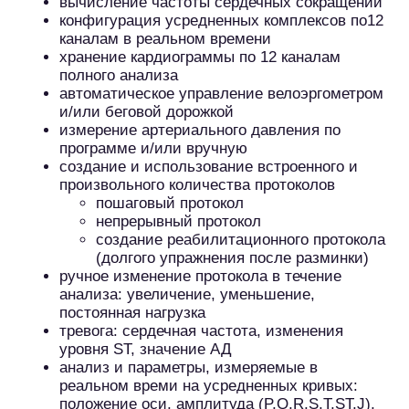
вычисление частоты сердечных сокращений
конфигурация усредненных комплексов по12
каналам в реальном времени
хранение кардиограммы по 12 каналам
полного анализа
автоматическое управление велоэргометром
и/или беговой дорожкой
измерение артериального давления по
программе и/или вручную
создание и использование встроенного и
произвольного количества протоколов
пошаговый протокол
непрерывный протокол
создание реабилитационного протокола
(долгого упражнения после разминки)
ручное изменение протокола в течение
анализа: увеличение, уменьшение,
постоянная нагрузка
тревога: сердечная частота, изменения
уровня ST, значение АД
анализ и параметры, измеряемые в
реальном времи на усредненных кривых:
положение оси, амплитуда (P,Q,R,S,T,ST,J),