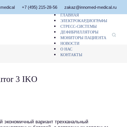
medical
+7 (495) 215-28-56
zakaz@innomed-medical.ru
Главное меню
ГЛАВНАЯ
ЭЛЕКТРОКАРДИОГРАФЫ
СТРЕСС-СИСТЕМЫ
ДЕФИБРИЛЛЯТОРЫ
МОНИТОРЫ ПАЦИЕНТА
НОВОСТИ
О НАС
КОНТАКТЫ
rror 3 IKO
овый экономичный вариант трехканальный