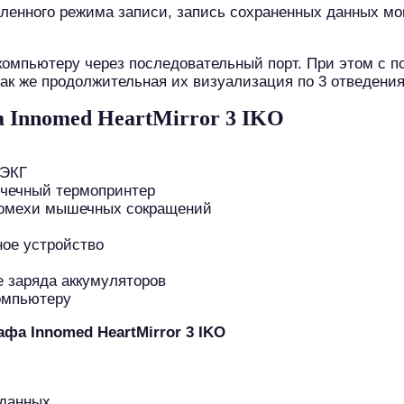
ленного режима записи, запись сохраненных данных м
 компьютеру через последовательный порт. При этом 
так же продолжительная их визуализация по 3 отведения
 Innomed HeartMirror 3 IKO
 ЭКГ
очечный термопринтер
помехи мышечных сокращений
ное устройство
е заряда аккумуляторов
омпьютеру
а Innomed HeartMirror 3 IKO
 данных