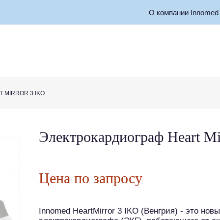
О компании Innomed 
 MIRROR 3 IKO
Электрокардиограф Heart Mi
Цена по запросу
Innomed HeartMirror 3 IKO (Венгрия) - это н